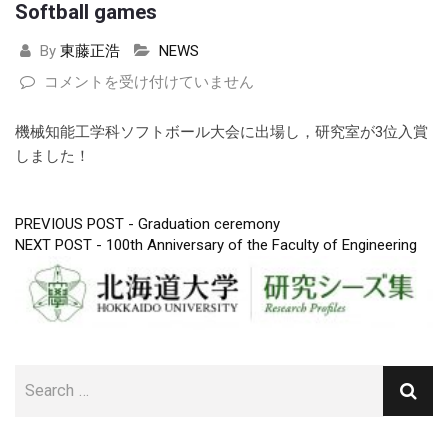
Softball games
By
東藤正浩
NEWS
Softball
コメントを受け付けていません
games
は
機械知能工学科ソフトボール大会に出場し，研究室が3位入賞
しました！
PREVIOUS POST -
Graduation ceremony
投
NEXT POST -
100th Anniversary of the Faculty of Engineering
稿
ナ
ビ
ゲ
ー
シ