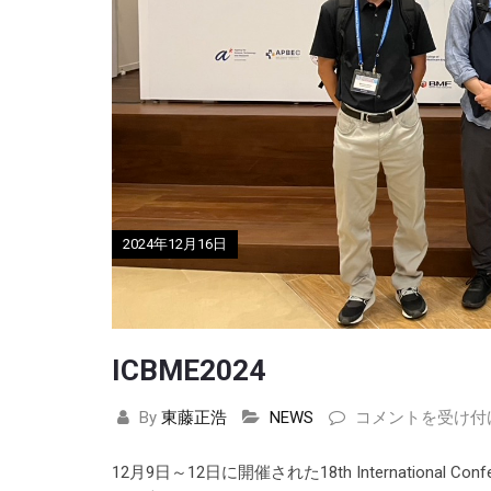
2024年12月16日
ICBME2024
By
東藤正浩
NEWS
ICBME2024
コメントを受け付
は
12月9日～12日に開催された18th International Conf