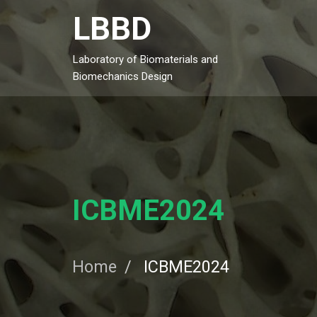
Skip
LBBD
to
content
Laboratory of Biomaterials and
Biomechanics Design
ICBME2024
Home
ICBME2024