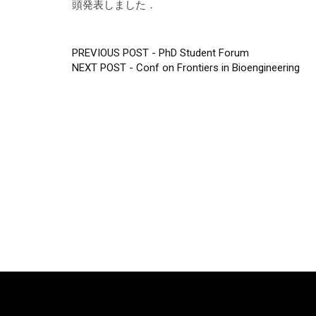
頭発表しました．
PREVIOUS POST -
PhD Student Forum
投
NEXT POST -
Conf on Frontiers in Bioengineering
稿
ナ
ビ
ゲ
ー
シ
ョ